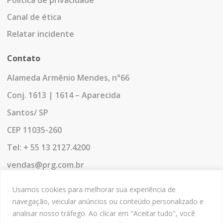
Política de privacidade
Canal de ética
Relatar incidente
Contato
Alameda Armênio Mendes, n°66
Conj. 1613 | 1614 – Aparecida
Santos/ SP
CEP 11035-260
Tel: + 55 13 2127.4200
vendas@prg.com.br
Siga-nos
Usamos cookies para melhorar sua experiência de
navegação, veicular anúncios ou conteúdo personalizado e
analisar nosso tráfego. Ao clicar em "Aceitar tudo", você
prgsoftware
workofficegrupo