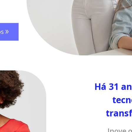
os
Há 31 an
tecn
trans
Inove 