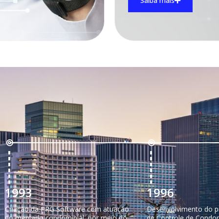
Saiba mais
1993
1996
Criação da PRG Software com atuação
Desenvolvimento do p
no mercado condominial, por meio do
de Controle de Condom