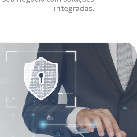
integradas.
em