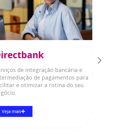
irectbank
Folha 
rviços de integração bancária e
Sistema de 
ntermediação de pagamentos para
uma platafo
cilitar e otimizar a rotina do seu
especialment
gócio.
pagamento 
condominial
Veja mais
Veja mais