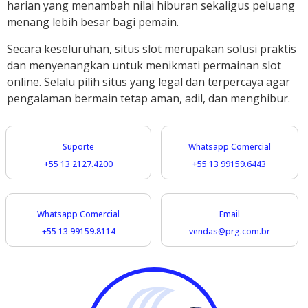
harian yang menambah nilai hiburan sekaligus peluang
menang lebih besar bagi pemain.
Secara keseluruhan, situs slot merupakan solusi praktis
dan menyenangkan untuk menikmati permainan slot
online. Selalu pilih situs yang legal dan terpercaya agar
pengalaman bermain tetap aman, adil, dan menghibur.
Suporte
Whatsapp Comercial
+55 13 2127.4200
+55 13 99159.6443​
Whatsapp Comercial
Email
+55 13 99159.8114
vendas@prg.com.br