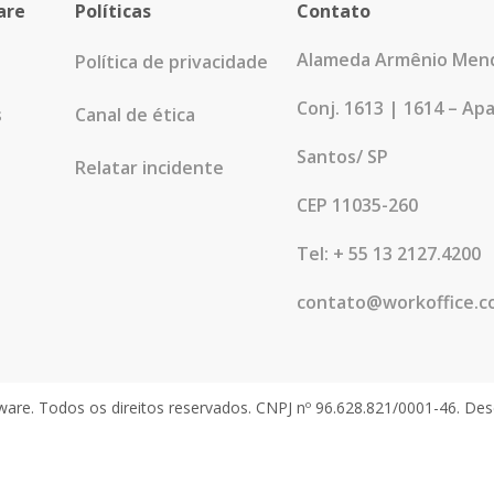
are
Políticas
Contato
Alameda Armênio Mend
Política de privacidade
Conj. 1613 | 1614 – Ap
s
Canal de ética
Santos/ SP
Relatar incidente
CEP 11035-260
Tel: + 55 13 2127.4200
contato@workoffice.c
are. Todos os direitos reservados. CNPJ nº 96.628.821/0001-46. De