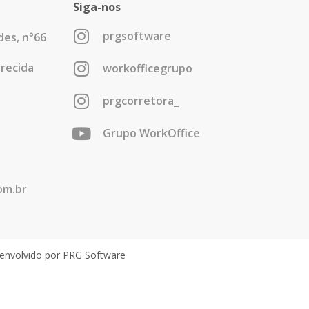
Siga-nos
prgsoftware
es, n°66
arecida
workofficegrupo
prgcorretora_
Grupo WorkOffice
om.br
senvolvido por PRG Software