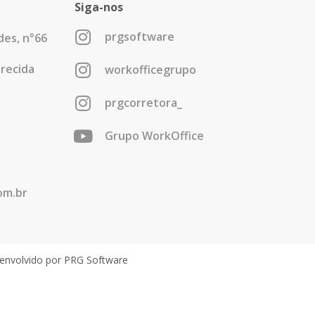
Siga-nos
prgsoftware
es, n°66
arecida
workofficegrupo
prgcorretora_
Grupo WorkOffice
om.br
senvolvido por PRG Software